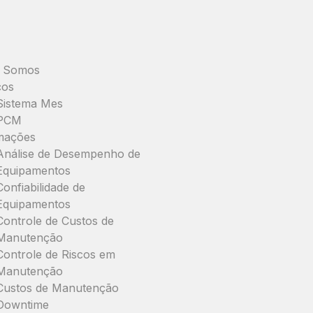
 Somos
ços
Sistema Mes
PCM
mações
Análise de Desempenho de
Equipamentos
Confiabilidade de
Equipamentos
Controle de Custos de
Manutenção
Controle de Riscos em
Manutenção
Custos de Manutenção
Downtime