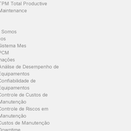
TPM Total Productive
Maintenance
 Somos
ços
Sistema Mes
PCM
mações
Análise de Desempenho de
Equipamentos
Confiabilidade de
Equipamentos
Controle de Custos de
Manutenção
Controle de Riscos em
Manutenção
Custos de Manutenção
Downtime