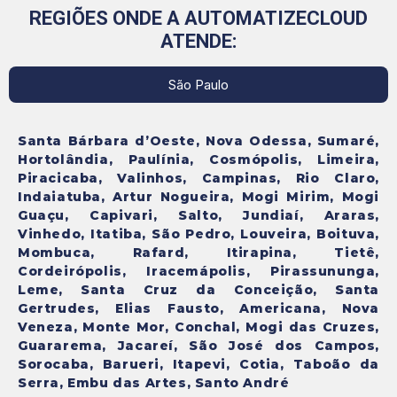
REGIÕES ONDE A AUTOMATIZECLOUD
ATENDE:
São Paulo
Santa Bárbara d’Oeste, Nova Odessa, Sumaré,
Hortolândia, Paulínia, Cosmópolis, Limeira,
Piracicaba, Valinhos, Campinas, Rio Claro,
Indaiatuba, Artur Nogueira, Mogi Mirim, Mogi
Guaçu, Capivari, Salto, Jundiaí, Araras,
Vinhedo, Itatiba, São Pedro, Louveira, Boituva,
Mombuca, Rafard, Itirapina, Tietê,
Cordeirópolis, Iracemápolis, Pirassununga,
Leme, Santa Cruz da Conceição, Santa
Gertrudes, Elias Fausto, Americana, Nova
Veneza, Monte Mor, Conchal, Mogi das Cruzes,
Guararema, Jacareí, São José dos Campos,
Sorocaba, Barueri, Itapevi, Cotia, Taboão da
Serra, Embu das Artes, Santo André