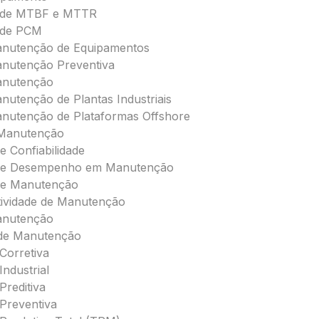
 de MTBF e MTTR
 de PCM
anutenção de Equipamentos
nutenção Preventiva
anutenção
nutenção de Plantas Industriais
nutenção de Plataformas Offshore
 Manutenção
e Confiabilidade
 de Desempenho em Manutenção
de Manutenção
etividade de Manutenção
anutenção
 de Manutenção
Corretiva
ndustrial
reditiva
Preventiva