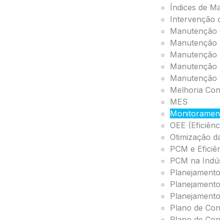
Índices de M
Intervenção
Manutenção 
Manutenção I
Manutenção P
Manutenção 
Manutenção P
Melhoria Co
MES
Monitoramen
OEE (Eficiên
Otimização 
PCM e Eficiê
PCM na Indús
Planejament
Planejament
Planejamento
Plano de Con
Plano de Con