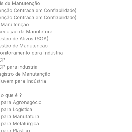
ade de Manutenção
ção Centrada em Confiabilidade)
ção Centrada em Confiabilidade)
e Manutenção
xecução da Manufatura
estão de Ativos (SGA)
estão de Manutenção
onitoramento para Indústria
PCP
CP para industria
egistro de Manutenção
uvem para Indústria
o que é ?
 para Agronegócio
para Logística
 para Manufatura
para Metalúrgica
para Plástico