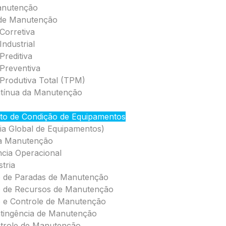
anutenção
 de Manutenção
Corretiva
ndustrial
reditiva
Preventiva
rodutiva Total (TPM)
ntínua da Manutenção
to de Condição de Equipamentos
cia Global de Equipamentos)
da Manutenção
ncia Operacional
tria
o de Paradas de Manutenção
o de Recursos de Manutenção
 e Controle de Manutenção
tingência de Manutenção
trole de Manutenção