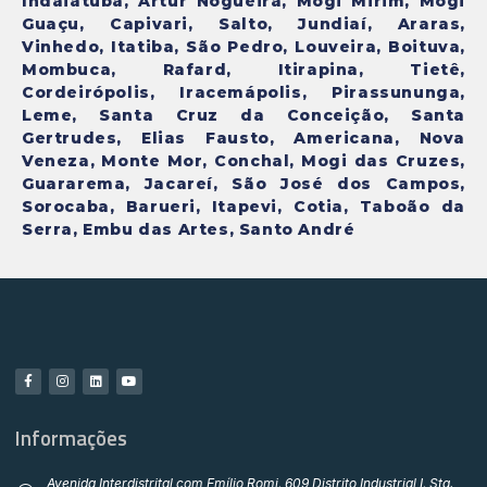
Indaiatuba, Artur Nogueira, Mogi Mirim, Mogi
Guaçu, Capivari, Salto, Jundiaí, Araras,
Vinhedo, Itatiba, São Pedro, Louveira, Boituva,
Mombuca, Rafard, Itirapina, Tietê,
Cordeirópolis, Iracemápolis, Pirassununga,
Leme, Santa Cruz da Conceição, Santa
Gertrudes, Elias Fausto, Americana, Nova
Veneza, Monte Mor, Conchal, Mogi das Cruzes,
Guararema, Jacareí, São José dos Campos,
Sorocaba, Barueri, Itapevi, Cotia, Taboão da
Serra, Embu das Artes, Santo André
Informações
Avenida Interdistrital com Emílio Romi, 609 Distrito Industrial I, Sta.