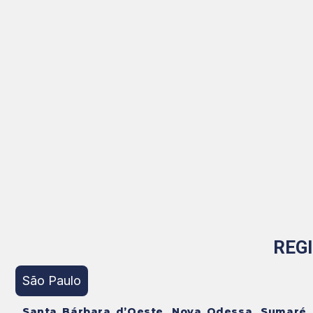
REG
São Paulo
Santa Bárbara d’Oeste, Nova Odessa, Sumaré, Ho