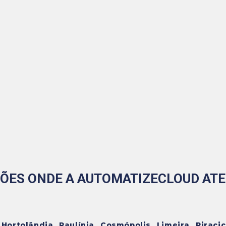
IÕES ONDE A AUTOMATIZECLOUD ATE
rtolândia, Paulínia, Cosmópolis, Limeira, Piracic